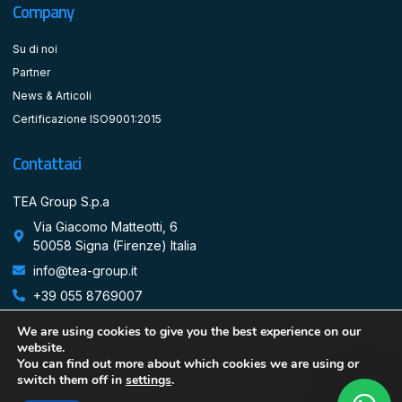
Company
Su di noi
Partner
News & Articoli
Certificazione ISO9001:2015
Contattaci
TEA Group S.p.a
Via Giacomo Matteotti, 6
50058 Signa (Firenze) Italia
info@tea-group.it
+39 055 8769007
We are using cookies to give you the best experience on our
website.
You can find out more about which cookies we are using or
Copyright © 2024 Tea Group S.p.a | Partita IVA: 07944280721 All rights
switch them off in
settings
.
reserved. Powered by StudioJanus.